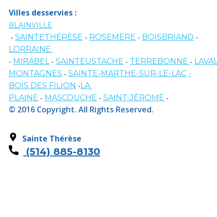
Villes desservies :
BLAINVILLE
-
SAINTETHÉRÈSE
-
ROSEMÈRE
-
BOISBRIAND
-
LORRAINE
-
MIRABEL
-
SAINTEUSTACHE
-
TERREBONNE
-
LAVA
MONTAGNES
-
SAINTE-MARTHE-SUR-LE-LAC
-
BOIS DES FILION
-
LA
PLAINE
-
MASCOUCHE
-
SAINT-JÉROME
-
© 2016 Copyright. All Rights Reserved.
Sainte Thérèse
(514) 885-
8130